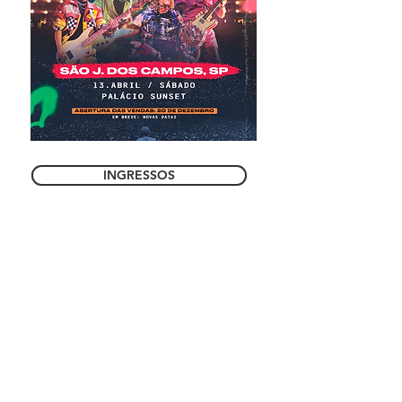
INGRESSOS
COMPRE AGORA
180 Store
Compre seu ingresso sem sair
de casa